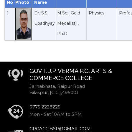
No
Photo
Name
1
Dr. S.S.
M.Sc.( Gold
Physics
Profe
Upadhyay
Medallist) ,
Ph.D.
GOVT. J.P. VERMA P.G. ARTS &
COMMERCE COLLEGE
Jarhabhata, Raipur Road
Bilaspur, [C.G.],495001
0775 2228225
Mon - Sat 10AM to 5PM
GPGACC.BSP@GMAIL.COM